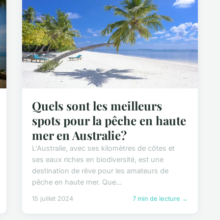
Quels sont les meilleurs
spots pour la pêche en haute
mer en Australie?
L'Australie, avec ses kilomètres de côtes et
ses eaux riches en biodiversité, est une
destination de rêve pour les amateurs de
pêche en haute mer. Que...
15 juillet 2024
7 min de lecture →