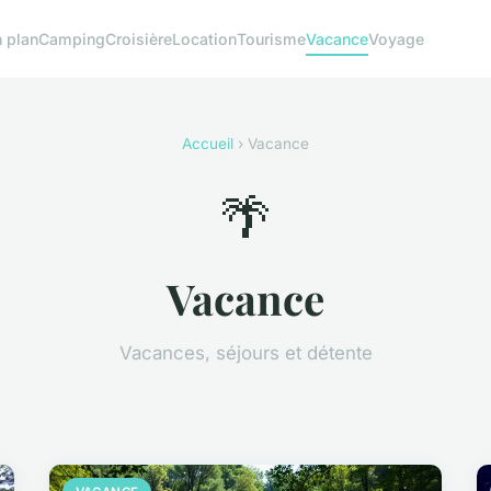
 plan
Camping
Croisière
Location
Tourisme
Vacance
Voyage
Accueil
› Vacance
🌴
Vacance
Vacances, séjours et détente